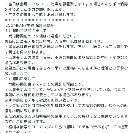
・当日は会場にアルコール消毒を設置致します。来場されたら手の消毒
をするようご協力お願い致します。
・マスクの着用もご協力お願い致します。
＊＊＊＊＊＊＊＊＊＊＊＊＊＊＊＊＊＊
12COMPANY主催 撮影会規約
１）撮影会参加に関して
・受付時間前のご来場はご遠慮ください。
同時に出演モデルの出待ち、入待ち行為は禁止致します。
・貴重品は自己管理をお願いいたします。万が一、紛失されても弊社で
は責任を負いかねます。
・出演モデルの体調不良等、不慮の事由により撮影会が中止・変更なる
場合があります。
変更点が出た場合はなるべく早くご連絡いたしますがご理解とご了承お
願い致します。
２）撮影に関して
・今回の撮影会はスマホでの撮影も可能です。
・出演モデルによって、Webへアップロードを禁止している、または
事前に本人確認を必要としている場合があります。
必ず事前にモデルに確認をお願い致します。
・レフ板やストロボ等の大型機材を使用しての撮影の際は、周りへの配
慮をお願い致します。
また過度に明るい照明機材の使用はモデルの負担になる場合があります
ので、ご遠慮願います。
・極端な接写やローアングルからの撮影、モデルの嫌がるポーズの強要
は禁止致します。