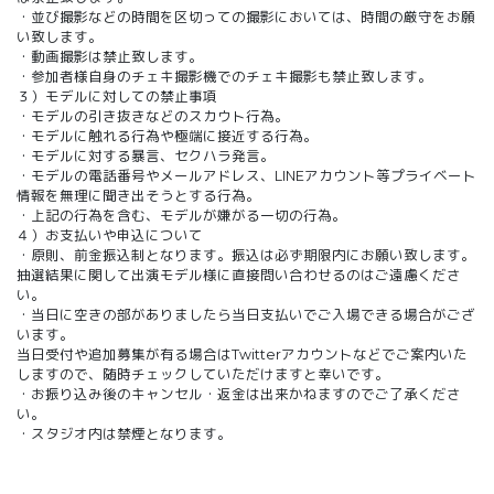
・並び撮影などの時間を区切っての撮影においては、時間の厳守をお願
い致します。
・動画撮影は禁止致します。
・参加者様自身のチェキ撮影機でのチェキ撮影も禁止致します。
３）モデルに対しての禁止事項
・モデルの引き抜きなどのスカウト行為。
・モデルに触れる行為や極端に接近する行為。
・モデルに対する暴言、セクハラ発言。
・モデルの電話番号やメールアドレス、LINEアカウント等プライベート
情報を無理に聞き出そうとする行為。
・上記の行為を含む、モデルが嫌がる一切の行為。
４）お支払いや申込について
・原則、前金振込制となります。振込は必ず期限内にお願い致します。
抽選結果に関して出演モデル様に直接問い合わせるのはご遠慮くださ
い。
・当日に空きの部がありましたら当日支払いでご入場できる場合がござ
います。
当日受付や追加募集が有る場合はTwitterアカウントなどでご案内いた
しますので、随時チェックしていただけますと幸いです。
・お振り込み後のキャンセル・返金は出来かねますのでご了承くださ
い。
・スタジオ内は禁煙となります。