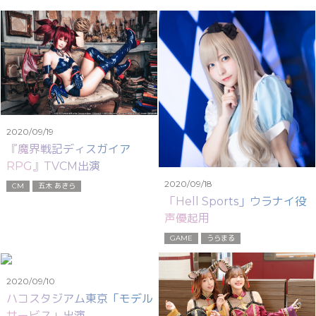
2020/09/19
『魔界戦記ディスガイア
RPG』TVCM出演
2020/09/18
CM
五木 あきら
「Hell Sports」ウラナイ役
声優起用
GAME
うらまる
2020/09/10
ハコスタジアム東京「モデル
サービス」出演