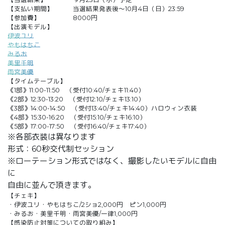
【支払い期間】 当選結果発表後～10月4日（日）23:59
【参加費】 8000円
【出演モデル】
伊波ユリ
やもはちこ
みるお
美里千明
雨宮美優
【タイムテーブル】
《1部》11:00-11:50 （受付10:40/チェキ11:40）
《2部》12:30-13:20 （受付12:10/チェキ13:10）
《3部》14:00-14:50 （受付13:40/チェキ14:40）ハロウィン衣装
《4部》15:30-16:20 （受付15:10/チェキ16:10）
《5部》17:00-17:50 （受付16:40/チェキ17:40）
※各部衣装は異なります
形式：60秒交代制セッション
※ローテーション形式ではなく、撮影したいモデルに自由
に
自由に並んで頂きます。
【チェキ】
・伊波ユリ・やもはちこ/2ショ2,000円 ピン1,000円
・みるお・美里千明・雨宮美優/一律1,000円
【感染防止対策についての取り組み】