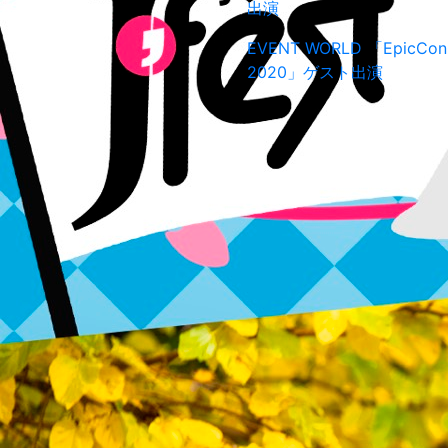
出演
EVENT
WORLD
「EpicCon
2020」ゲスト出演