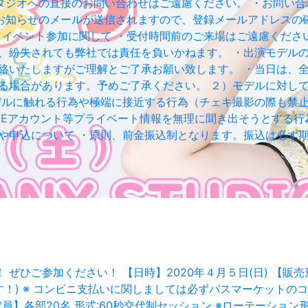
タジオへの直接のお問い合わせはご遠慮ください。 ・お問い合
お知らせのメールが送信されますので、登録メールアドレスの
 １）イベント参加に関して ・受付時間前のご来場はご遠慮く
一、紛失されても弊社では責任を負いかねます。 ・出演モデル
絡いたしますがご理解とご了承お願い致します。 ・当日は、
る場合があります。予めご了承ください。 ２）モデルに対し
デルに触れる行為や極端に接近する行為（チェキ撮影の際も禁止
NEアカウント等プライベート情報を無理に聞き出そうとする行
や申込について ・原則、前金振込制となります。振込は必ず期
ご参加ください！ 【日時】2020年４月５日(日) 【販売形態】
します！) ※ コンビニ支払いに関しましては必ずパスマーケット
円 【定員】各部20名 形式:60秒交代制セッション ※ローテー