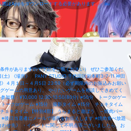
視聴する際はAppをダウンロードする必要があります。 au
加条件がありますので下記をご覧ください） ぜひご参加くだ
場所》 PANY STUDIO 千代田区岩本町3-7-11 神田
売期間》４月１日～４月5日 23:59（必ず期限内のお振込みお願い
ナログゲームの用意あり。 やりたいゲームを相談してきめてく
,000 12:30-13:50(80分) ※50分 トークorゲー
※50分 トークorゲーム ※15分 撮影タイム ※15分 チェキタイム
ム ※15分 チェキタイム 【特別4部】 うらまると遊ぼう ～焼肉パー
可能 ※後日当選者にメールで場所をお伝えします ※焼肉食べ放題
合わせ先》 ・イベントに関して不明点等ございましたら、お