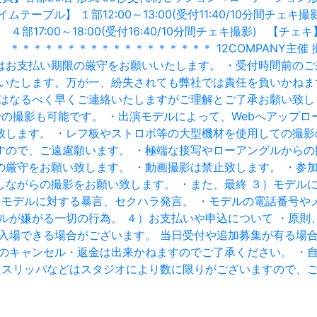
ル】 １部12:00～13:00(受付11:40/10分間チェキ撮影)※ 
制服 ４部17:00～18:00(受付16:40/10分間チェキ撮影) 【チェ
ら ＊＊＊＊＊＊＊＊＊＊＊＊＊＊＊＊＊＊ 12COMPANY主
はお支払い期限の厳守をお願いいたします。 ・受付時間前のご
いいたします。万が一、紛失されても弊社では責任を負いかねま
合はなるべく早くご連絡いたしますがご理解とご了承お願い致し
での撮影も可能です。 ・出演モデルによって、Webへアップ
致します。 ・レフ板やストロボ等の大型機材を使用しての撮影
すので、ご遠慮願います。 ・極端な接写やローアングルからの
の厳守をお願い致します。 ・動画撮影は禁止致します。 ・参
ながらの撮影をお願い致します。 ・また、最終 ３）モデル
・モデルに対する暴言、セクハラ発言。 ・モデルの電話番号やメ
ルが嫌がる一切の行為。 ４）お支払いや申込について ・原
場できる場合がございます。 当日受付や追加募集が有る場合は
後のキャンセル・返金は出来かねますのでご了承ください。 ・
たスリッパなどはスタジオにより数に限りがございますので、