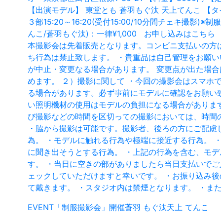
【出演モデル】 東堂とも 蒼羽もぐ汰 天上てんこ 【タイムテーブ
３部15:20～16:20(受付15:00/10分間チェキ撮影)※
んこ/蒼羽もぐ汰)：一律¥1,000 お申し込みはこち
本撮影会は先着販売となります。コンビニ支払いの方
ち行為は禁止致します。 ・貴重品は自己管理をお願
が中止・変更なる場合があります。 変更点が出た場
めます。 ２）撮影に関して ・今回の撮影会はスマホ
る場合があります。必ず事前にモデルに確認をお願い
い照明機材の使用はモデルの負担になる場合がありま
び撮影などの時間を区切っての撮影においては、時間
・脇から撮影は可能です。撮影者、後ろの方にご配慮し
為。 ・モデルに触れる行為や極端に接近する行為。 
に聞き出そうとする行為。 ・上記の行為を含む、モデ
す。 ・当日に空きの部がありましたら当日支払いでご入
ェックしていただけますと幸いです。 ・お振り込み
て戴きます。 ・スタジオ内は禁煙となります。 ・ま
EVENT
「制服撮影会」開催
蒼羽 もぐ汰
天上 てんこ