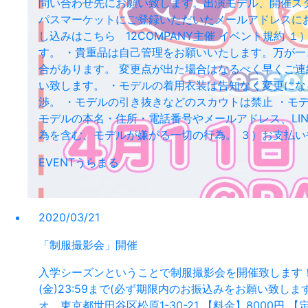
問い合わせ先にお願い致します。出演モデル、開催ス
パスマーケットにご登録いただいたメールアドレスに
し込みはこちら 12COMPANY主催 イベント規約
す。 ・貴重品は自己管理をお願いいたします。万が
合があります。 変更点が出た場合はなるべく早くご連
い致します。 ・モデルの着用衣装は告知なく変更にな
渉。 ・モデルの引き抜きなどのスカウトは禁止 ・モ
モデルの本名・住所・電話番号やメールアドレス、LI
為を含む、モデルが嫌がる一切の行為。 ３）お支払い
EVENT
うらまる
2020/03/21
「制服撮影会」開催
入学シーズンということで制服撮影会を開催致します！ ぜひ
(金)23:59まで(必ず期限内のお振込みをお願い致
オ 東京都世田谷区松原1-30-21 【料金】8000