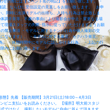
わせの際には【イベント名の明記】をお願い致します。 ・
確認、ならびに受信設定の見直しをお願い致します。 お申
ださい。同時に出演モデルの出待ち、入待ち行為は禁止致しま
の体調不良等、不慮の事由により撮影会が中止・変更なる場
全て現場スタッフの判断･指示に従っていただけますようお願
ての禁止事項 ・モデルに対するナンパ行為や個人撮影の交
になります）。 ・モデルに対する暴言、セクハラ発言。 ・
為。 ・休憩時間中にモデルに話しかける行為。 ・上記の行
限内にお願い致します。 ”
先着 【販売期間】3月21日(土)18:00～4月3日
のコンビニ支払いをお読みください。 【場所】明大前スタジ
ション形式ではなく、撮影したいモデルに自由に並んで頂きます