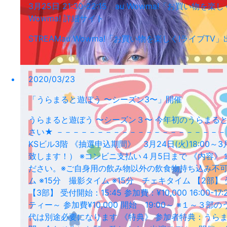
3月25日 21:30-22:15 au Wowma!「お買
Wowma! 詳細サイト
STREAM
au Wowma!「お買い物を楽しく!ライブTV」
2020/03/23
「うらまると遊ぼう 〜シーズン3〜」開催
うらまると遊ぼう 〜シーズン３〜 今年初のうらまる
さい★ －－－－－－－－－－－－－－－－－－－－－－ーー
KSビル3階 《抽選申込期間》 3月24日(火)18:00
致します！） ※コンビニ支払い４月5日まで 《内容》
ださい。※ご自身用の飲み物以外の飲食物持ち込み不可。 《タイ
ム ※15分 撮影タイム ※15分 チェキタイム 【2部】 受付
【3部】 受付開始：15:45 参加費：¥10,000 16:0
ティー～ 参加費¥10,000 開始 19:00～ ※
代は別途必要になります 《特典》 参加者特典：うら