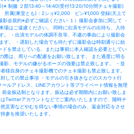
制服 ２部13:40～14:40(受付13:20/10分間チェキ撮影)
キ】 所属(東堂とも)：2ショ¥2,000 ピン¥1,000 登録(天上て
催 撮影会規約※必ずご確認ください １）撮影会参加に関して ・
来場はご遠慮ください。 同時に出演モデルの出待ち、入待
す。 ・出演モデルの体調不良等、不慮の事由により撮影会
ます。 ・遅刻した場合でも待たずに撮影会は時刻通りに始
ロードを禁止している、または事前に本人確認を必要としてい
の際は、周りへの配慮をお願い致します。 また過度に明る
撮影、モデルの嫌がるポーズの強要は禁止致します。 ・並
加者様自身のチェキ撮影機でのチェキ撮影も禁止致します。
に対しての禁止事項 ・モデルの引き抜きなどのスカウト行
ールアドレス、LINEアカウント等プライベート情報を無理
則、前金振込制となります。振込は必ず期限内にお願い致しま
Twitterアカウントなどでご案内いたしますので、随時チ
自然災害などやむを得ない事情の場合のみ、返金対応をさせ
ご持参を推奨いたします。