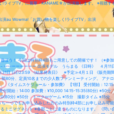
い物を楽しく!ライブTV」に麗華・KANAME☆が出演致します。 ※
出演
au Wowma!「お買い物を楽しく!ライブTV」出演
と遊ぼう！ 今回は特別枠4部もご用意しての開催です！ （※参
ーーーーーー 出演モデル うらまる 《日時》 ４月11日(土) 《
～3月31日 (日)23:59 《結果発表日》 ※予定≫4月１日 《販
１部80分、定員10名までの少人数ファンミーティング。 ア
ムスケジュール・参加費》 【1部】 受付開始：12:15 参加費：¥10
開始：14:00 参加費：¥10,000 14:15-15:35(80分) 
0-17:20(80分) ※50分 トークorゲーム ※15分 撮影タイ
１～３部のうち一つでもお申し込みした方のみ特別枠4部にお申し込み
まるミニマグネット ※各部ごとに違うものになります。 《問い