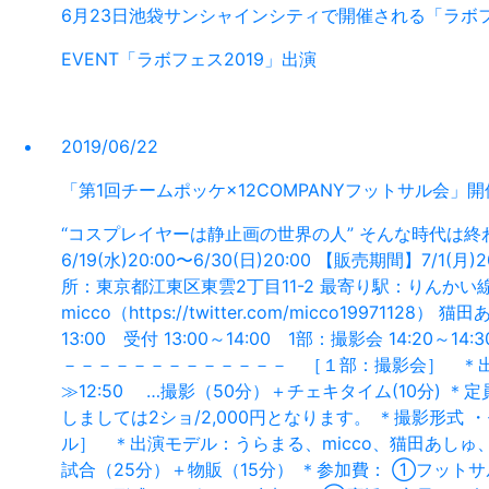
6月23日池袋サンシャインシティで開催される「ラボフ
EVENT
「ラボフェス2019」出演
2019/06/22
「第1回チームポッケ×12COMPANYフットサル会」開
“コスプレイヤーは静止画の世界の人” そんな時代は終わ
6/19(水)20:00〜6/30(日)20:00 【販売期間】
所：東京都江東区東雲2丁目11-2 最寄り駅：りんかい線 東雲駅
micco（https://twitter.com/micco19971128） 
13:00 受付 13:00～14:00 1部：撮影会 14
－－－－－－－－－－－－－ ［１部：撮影会］ ＊出演モ
≫12:50 …撮影（50分）＋チェキタイム(10分) ＊
しましては2ショ/2,000円となります。 ＊撮影形式
ル］ ＊出演モデル：うらまる、micco、猫田あしゅ、み
試合（25分）＋物販（15分） ＊参加費： ①フット