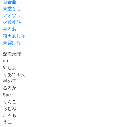
百合亜
東堂とも
アオゾラ。
火狐礼斗
みるお
猫田あしゅ
東雲はな
深海永理
ao
やちよ
りあてゃん
星の子
るるか
Sae
りんご
らむね
ころも
うに