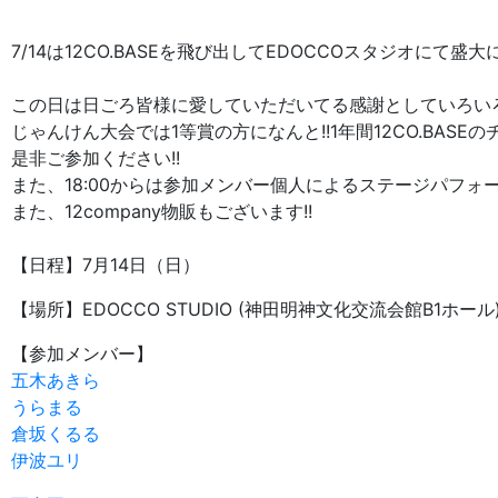
7/14は12CO.BASEを飛び出してEDOCCOスタジオにて盛大
この日は日ごろ皆様に愛していただいてる感謝としていろいろ
じゃんけん大会では1等賞の方になんと!!1年間12CO.BASEの
是非ご参加ください!!
また、18:00からは参加メンバー個人によるステージパフォー
また、12company物販もございます!!
【日程】7月14日（日）
【場所】EDOCCO STUDIO (神田明神文化交流会館B1ホール
【参加メンバー】
五木あきら
うらまる
倉坂くるる
伊波ユリ