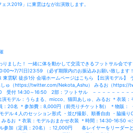
ェス2019」に東雲はなが出演致します。
催
りました！ 一緒に体を動かして交流できるフットサル会です＼(^
7/1(月)20:00〜7/7(日)23:59 （必ず期限内のお振込みお願
 徒歩1分 会場ホームページはこちら 【出演モデル】 うらまる（http
猫田あしゅ（https://twitter.com/Nekota_Ashu） みるお（http
:20～14:30 受付 14:30～16:50 2部：フットサル －－
デル：うらまる、micco、猫田あしゅ、みるお ＊衣装：モデル
定員：20名 ＊参加費：8,000円（前売りチケット制） ＊物販：
 ・モデル４人のセッション形式 ・並び撮影、順番自由 ・脇撮り
るお ＊衣装：モデルおまかせ衣装 ＊時間：14:30-16:50 
サル参加（定員：20名）：12,000円 各レイヤーをリーダー