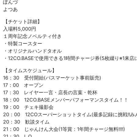
ぽんづ
よつあ
【チケット詳細】
入場料5,000円
１周年記念ノベルティ付き
・特製コースター
・オリジナルハンドタオル
・12CO.BASEで使用できる1時間チャージ券(5枚綴り※1来店
【タイムスケジュール】
16：30 受付開始(パスマーケット事前販売)
17：00 オープン
17：30 レイヤー一言・店長の言葉・乾杯
18：00 12CO.BASEメンバーパフォーマンスタイム！！
19：00 チェキ撮影会
20：00 12COスーパーショットタイム(最多記録に挑戦!!み
20：30 歓談タイム
21：00 じゃんけん大会(1等賞：1年間チャージ無料!!!!)
21：30 L.O