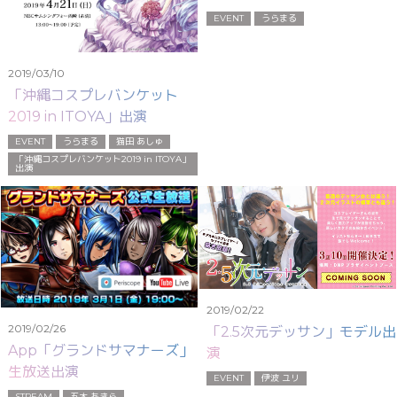
EVENT
うらまる
2019/03/10
「沖縄コスプレバンケット
2019 in ITOYA」出演
EVENT
うらまる
猫田 あしゅ
「沖縄コスプレバンケット2019 in ITOYA」
出演
2019/02/22
2019/02/26
「2.5次元デッサン」モデル出
App「グランドサマナーズ」
演
生放送出演
EVENT
伊波 ユリ
STREAM
五木 あきら