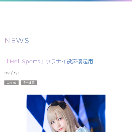
NEWS
「Hell Sports」ウラナイ役声優起用
2020/09/18
GAME
うらまる