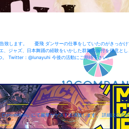
報告致します。 憂飛 ダンサーの仕事をしていたのがきっか
レエ、ジャズ、日本舞踊の経験をいかした群舞の振付を得意とし
itter：@lunayuhi 今後の活動にご期待下さい。
ic Convention』にて麗華がゲスト出演致します。 詳細は公式