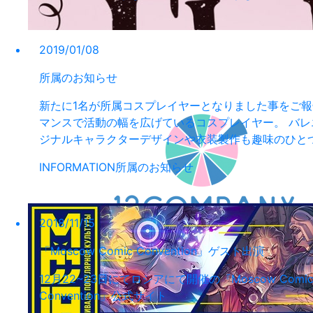
2019/01/08
所属のお知らせ
新たに1名が所属コスプレイヤーとなりました事をご
マンスで活動の幅を広げているコスプレイヤー。 バ
ジナルキャラクターデザインや衣装製作も趣味のひとつ。 Tw
INFORMATION
所属のお知らせ
2018/11/15
「Moscow Comic Convention」ゲスト出演
12月22~23日にてロシアにて開催の『Moscow Com
Convention」公式サイト