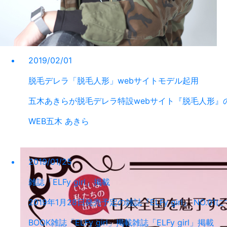
2019/02/01
脱毛デレラ「脱毛人形」webサイトモデル起用
五木あきらが脱毛デレラ特設webサイト『脱毛人形』
WEB
五木 あきら
2019/01/25
雑誌「ELFy girl」掲載
2019年1月28日発売予定の雑誌『ELFy girl』 N
BOOK
雑誌「ELFy girl」掲載
雑誌「ELFy girl」掲載