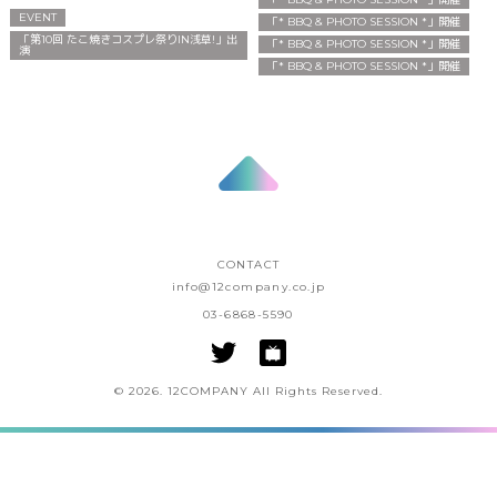
EVENT
「* BBQ & PHOTO SESSION *」開催
「第10回 たこ焼きコスプレ祭りIN浅草!」出
「* BBQ & PHOTO SESSION *」開催
演
「* BBQ & PHOTO SESSION *」開催
CONTACT
info@12company.co.jp
03-6868-5590
© 2026. 12COMPANY All Rights Reserved.