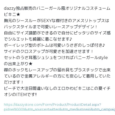
dazzy独占販売のバニーガール風オリジナルコスチューム
ビキニ★
胸元のシースルーがSEXYな襟付きのアメスリトップスは
バックスタイルまで可愛いレースアップデザイン！
自由にサイズ調節ができるので自分にピッタリのサイズ感
でシルエットも綺麗に着こなせます♪
ボーイレッグ型のボトムは可愛いうさぎのしっぽ付き♪
サイドのクロスアップが可愛さを加速させます！
セットのうさ耳風シュシュをつければバニーガールstyle
の出来上がり★
襟のホックもレースアップの留め具もプラスチックで出来
ているので金属アレルギーの方にも安心して着用していた
だけます！
ビーチで大注目間違いなしのエロかわビキニはこの夏イチ
オシのITEMです!!
https://dazzystore.com/Form/Product/ProductDetail.aspx?
pid=ei90001&utm_source=twitter&utm_medium=eiri&utm_campaign