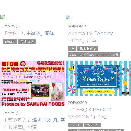
2019/06/14
2019/06/13
「伊波ユリ生誕祭」開催
Abema TV「Abema
Prime」出演
EVENT
伊波 ユリ
TV
五木 あきら
Abema TV「Abema Prime」出演
2019/06/10
「* BBQ & PHOTO
2019/06/13
SESSION *」開催
「第10回 たこ焼きコスプレ祭
EVENT
伊波 ユリ
りIN浅草!」出演
「* BBQ & PHOTO SESSION *」開催