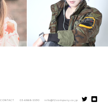
EVENT
WORLD
CONTACT
03-6868-5590
info@12company.co.jp
。」モデル
「anime matsuri 2019」出演