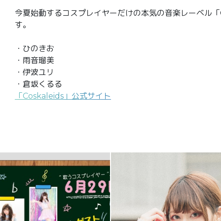
今夏始動するコスプレイヤーだけの本気の音楽レーベル「Co
す。
・ひのきお
・雨音瑠美
・伊波ユリ
・倉坂くるる
「Coskaleids」公式サイト