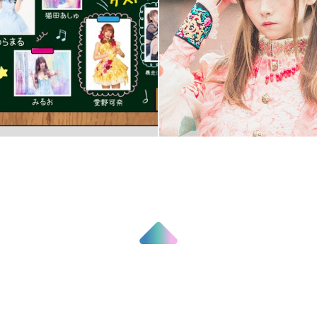
伊波 ユリ
倉坂 くるる
BOOK
WEB
猫田 あしゅ
週間プレイボーイ企画「ぼくチラ