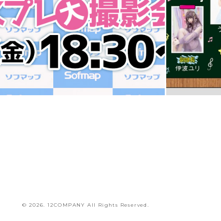
STAGE
EVENT
© 2026. 12COMPANY All Rights Reserved.
うらまる
「サンクプロジェクト25×ソフマップ☆コスプ
レ大撮影会」出演