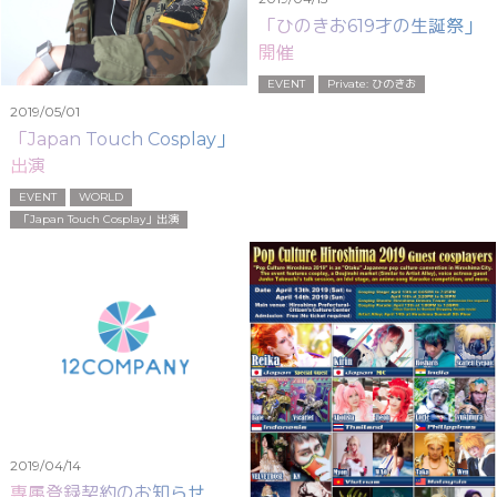
「ひのきお619才の生誕祭」
開催
EVENT
Private: ひのきお
2019/05/01
「Japan Touch Cosplay」
出演
EVENT
WORLD
「Japan Touch Cosplay」出演
2019/04/14
専属登録契約のお知らせ