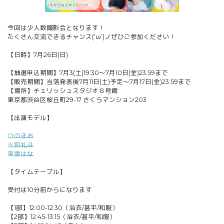
今回は少人数撮影会となります！
たくさん交流できるチャンス(‘ω’)ノぜひご参加ください！
【日時】7月26日(日)
【抽選申込期間】7月3(土)19:30～7月10日(金)23:59まで
【販売期間】当落発表後7月11日(土)予定～7月17日(金)23:59まで
【場所】チェリッシュスタジオ８号館
東京都渋谷区桜丘町29-17 さくらマンション203
【出演モデル】
ひのきお
火狐礼斗
東雲はな
【タイムテーブル】
受付は10分前からになります
【1部】12:00-12:30（浴衣/甚平/和服）
【2部】12:45-13:15（浴衣/甚平/和服）