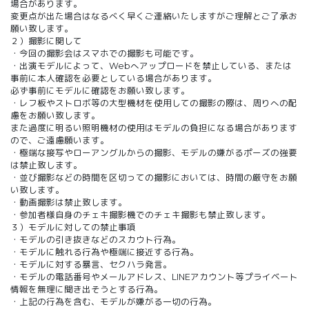
場合があります。
変更点が出た場合はなるべく早くご連絡いたしますがご理解とご了承お
願い致します。
２）撮影に関して
・今回の撮影会はスマホでの撮影も可能です。
・出演モデルによって、Webへアップロードを禁止している、または
事前に本人確認を必要としている場合があります。
必ず事前にモデルに確認をお願い致します。
・レフ板やストロボ等の大型機材を使用しての撮影の際は、周りへの配
慮をお願い致します。
また過度に明るい照明機材の使用はモデルの負担になる場合があります
ので、ご遠慮願います。
・極端な接写やローアングルからの撮影、モデルの嫌がるポーズの強要
は禁止致します。
・並び撮影などの時間を区切っての撮影においては、時間の厳守をお願
い致します。
・動画撮影は禁止致します。
・参加者様自身のチェキ撮影機でのチェキ撮影も禁止致します。
３）モデルに対しての禁止事項
・モデルの引き抜きなどのスカウト行為。
・モデルに触れる行為や極端に接近する行為。
・モデルに対する暴言、セクハラ発言。
・モデルの電話番号やメールアドレス、LINEアカウント等プライベート
情報を無理に聞き出そうとする行為。
・上記の行為を含む、モデルが嫌がる一切の行為。