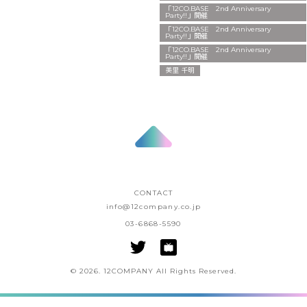
「12CO.BASE 2nd Anniversary
Party!!」開催
「12CO.BASE 2nd Anniversary
Party!!」開催
「12CO.BASE 2nd Anniversary
Party!!」開催
美里 千明
CONTACT
info@12company.co.jp
03-6868-5590
© 2026. 12COMPANY All Rights Reserved.