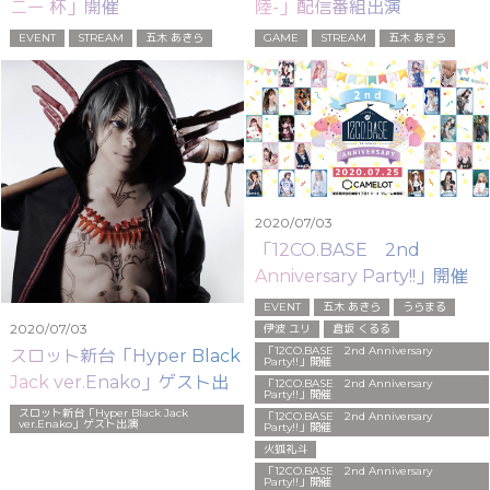
ニー 杯」開催
陸-」配信番組出演
EVENT
STREAM
五木 あきら
GAME
STREAM
五木 あきら
2020/07/03
「12CO.BASE 2nd
Anniversary Party!!」開催
EVENT
五木 あきら
うらまる
2020/07/03
伊波 ユリ
倉坂 くるる
「12CO.BASE 2nd Anniversary
スロット新台「Hyper Black
Party!!」開催
Jack ver.Enako」ゲスト出
「12CO.BASE 2nd Anniversary
Party!!」開催
演
スロット新台「Hyper Black Jack
「12CO.BASE 2nd Anniversary
ver.Enako」ゲスト出演
Party!!」開催
火狐礼斗
「12CO.BASE 2nd Anniversary
Party!!」開催