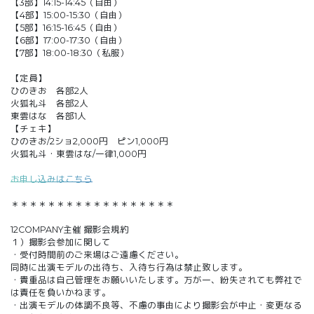
【3部】14:15-14:45（自由）
【4部】15:00-15:30（自由）
【5部】16:15-16:45（自由）
【6部】17:00-17:30（自由）
【7部】18:00-18:30（私服）
【定員】
ひのきお 各部2人
火狐礼斗 各部2人
東雲はな 各部1人
【チェキ】
ひのきお/2ショ2,000円 ピン1,000円
火狐礼斗・東雲はな/一律1,000円
お申し込みはこちら
＊＊＊＊＊＊＊＊＊＊＊＊＊＊＊＊＊＊
12COMPANY主催 撮影会規約
１）撮影会参加に関して
・受付時間前のご来場はご遠慮ください。
同時に出演モデルの出待ち、入待ち行為は禁止致します。
・貴重品は自己管理をお願いいたします。万が一、紛失されても弊社で
は責任を負いかねます。
・出演モデルの体調不良等、不慮の事由により撮影会が中止・変更なる