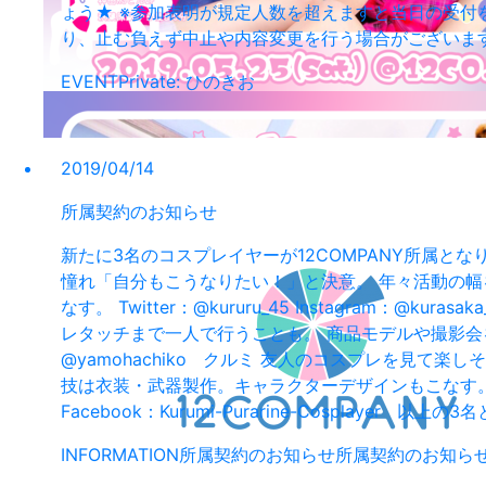
ょう★ ※参加表明が規定人数を超えますと当日の受付
り、止む負えず中止や内容変更を行う場合がございま
EVENT
Private: ひのきお
2019/04/14
所属契約のお知らせ
新たに3名のコスプレイヤーが12COMPANY所属と
憧れ「自分もこうなりたい！」と決意。 年々活動の幅を
なす。 Twitter：@kururu_45 Instagra
レタッチまで一人で行うことも。 商品モデルや撮影会をはじめ
@yamohachiko クルミ 友人のコスプレを見
技は衣装・武器製作。キャラクターデザインもこなす。 趣味はケー
Facebook：Kurumi-Purarine-Cosplaye
INFORMATION
所属契約のお知らせ
所属契約のお知ら