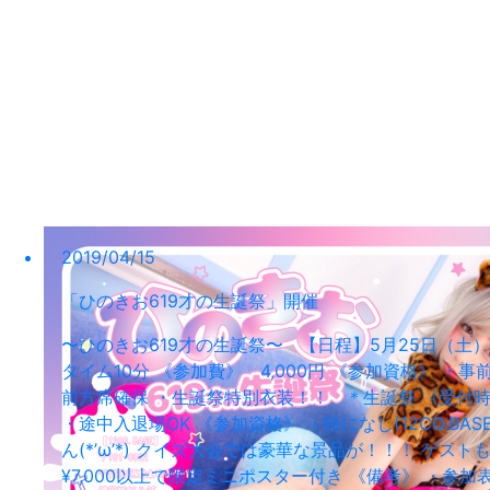
2019/04/15
「ひのきお619才の生誕祭」開催
〜ひのきお619才の生誕祭〜 【日程】5月25日（土） 【場所
タイム10分 《参加費》 4,000円 《参加資格》 
前方席確保 ・生誕祭特別衣装！！ ＊生誕祭 《受付時間》17
・途中入退場OK 《参加資格》 ・特になし(12CO.
ん(*’ω’*) クイズ大会では豪華な景品が！！！ ゲ
¥7,000以上で限定ミニポスター付き 《備考》 ・