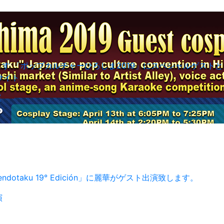
ます 「ポップカルチャーひろしま2019」にスペシャルゲスト
サイト
演
taku 19° Edición」に麗華がゲスト出演致します。
演