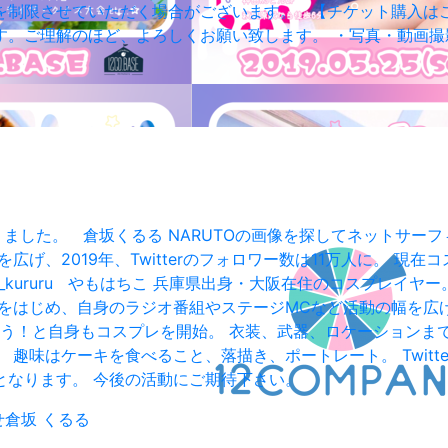
を制限させていただく場合がございます。 【チケット購入は
す。ご理解のほど、よろしくお願い致します。 ・写真・動画
なりました。 倉坂くるる NARUTOの画像を探してネットサ
広げ、2019年、Twitterのフォロワー数は11万人に。 
m：@kurasaka_kururu やもはちこ 兵庫県出身・大阪在住の
、自身のラジオ番組やステージMCなど活動の幅を広げている。 Twi
て楽しそう！と自身もコスプレを開始。 衣装、武器、ロケーション
キを食べること、落描き、ポートレート。 Twitter：@k_purari
r 以上の3名となります。 今後の活動にご期待下さい。
せ
倉坂 くるる