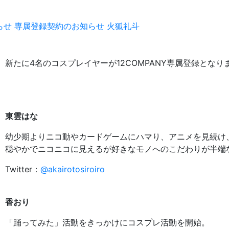
らせ
専属登録契約のお知らせ
火狐礼斗
新たに4名のコスプレイヤーが12COMPANY専属登録となり
東雲はな
幼少期よりニコ動やカードゲームにハマり、アニメを見続け、f
穏やかでニコニコに見えるが好きなモノへのこだわりが半端
Twitter：
@akairotosiroiro
香おり
「踊ってみた」活動をきっかけにコスプレ活動を開始。