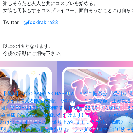
楽しそうだと友人と共にコスプレを始める。
女装も男装もするコスプレイヤー。面白そうなことには何事
Twitter：
@foxkirakira23
以上の4名となります。
今後の活動にご期待下さい。
】12CO.BASE AKIHABARA ＊ミニ撮影会 《受付時間》1
・事前チケット購入者限定(先着) 《備考》 ・ミニ撮影会、生誕
:00〜21:30 《開催時間》17:00〜22:00 《入場料》 
BASE会員様でなくてもご参加いただけます) 《イベント内容》
ストも駆けつけます！みんなで盛り上がりましょう☆彡 《物販》 ・
参加表明してくれた方には特典あり！ ランダムブロマイド(1枚