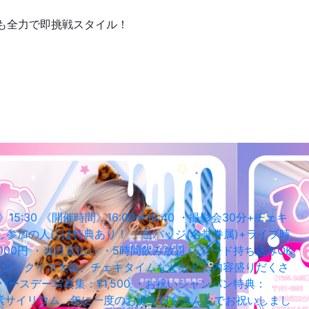
も全力で即挑戦スタイル！
5:30 《開催時間》16:00〜16:40 ・撮影会30分+チェキ
祭通し参加の人には特典あり！ 缶バッジ(名誉眷属)+ライブ時
6,000円 ・当日支払い ・5時間飲み放題 ・フード持ち込みOK
 ライブ、クイズ大会、チェキタイムなどなど、内容盛りだくさ
バースデー写真集：¥1,500 ・お祝いシャンパン特典：
)+紫サイリウム 年に一度のお誕生日をみんなでお祝いしまし