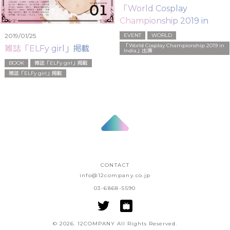
「World Cosplay
Championship 2019 in
India」出演
EVENT
WORLD
2019/01/25
「World Cosplay Championship 2019 in
雑誌「ELFy girl」掲載
India」出演
BOOK
雑誌「ELFy girl」掲載
雑誌「ELFy girl」掲載
CONTACT
info@12company.co.jp
03-6868-5590
© 2026. 12COMPANY All Rights Reserved.