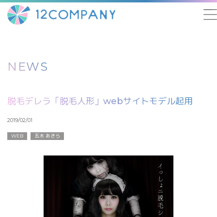
NEWS
脱毛デレラ「脱毛人形」webサイトモデル起用
2019/02/01
WEB
五木 あきら