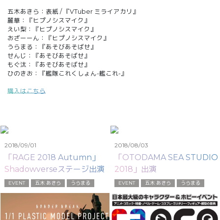
五木あきら：表紙 / 『VTuber ミライアカリ』
麗華：『ヒプノシスマイク』
えい梨：『ヒプノシスマイク』
おざーーん：『ヒプノシスマイク』
うらまる：『あそびあそばせ』
せんじ：『あそびあそばせ』
もぐ汰：『あそびあそばせ』
ひのきお：『艦隊これくしょん-艦これ-』
購入はこちら
2018/09/01
2018/08/03
「RAGE 2018 Autumn」
「OTODAMA SEA STUDIO
Shadowverseステージ出演
2018」出演
EVENT
五木 あきら
うらまる
EVENT
五木 あきら
うらまる