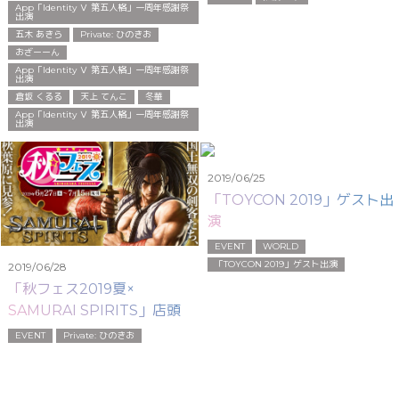
App「Identity Ⅴ 第五人格」一周年感謝祭
出演
五木 あきら
Private: ひのきお
おざーーん
App「Identity Ⅴ 第五人格」一周年感謝祭
出演
倉坂 くるる
天上 てんこ
冬華
App「Identity Ⅴ 第五人格」一周年感謝祭
出演
2019/06/25
「TOYCON 2019」ゲスト出
演
EVENT
WORLD
「TOYCON 2019」ゲスト出演
2019/06/28
「秋フェス2019夏×
SAMURAI SPIRITS」店頭出
演
EVENT
Private: ひのきお