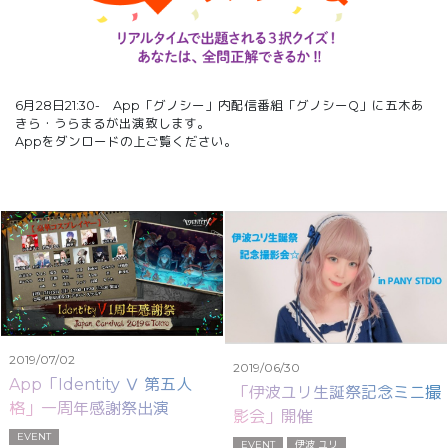
6月28日21:30- App「グノシー」内配信番組「グノシーQ」に五木あ
きら・うらまるが出演致します。
Appをダンロードの上ご覧ください。
2019/07/02
2019/06/30
App「Identity Ⅴ 第五人
「伊波ユリ生誕祭記念ミニ撮
格」一周年感謝祭出演
影会」開催
EVENT
EVENT
伊波 ユリ