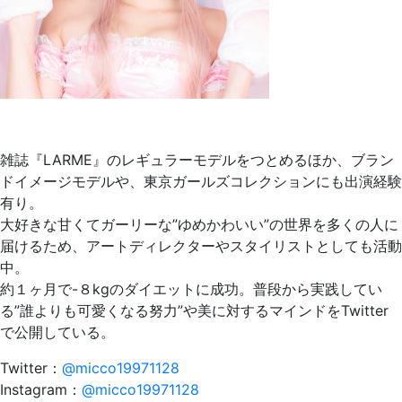
雑誌『LARME』のレギュラーモデルをつとめるほか、ブラン
ドイメージモデルや、東京ガールズコレクションにも出演経験
有り。
大好きな甘くてガーリーな”ゆめかわいい”の世界を多くの人に
届けるため、アートディレクターやスタイリストとしても活動
中。
約１ヶ月で-８kgのダイエットに成功。普段から実践してい
る”誰よりも可愛くなる努力”や美に対するマインドをTwitter
で公開している。
Twitter：
@micco19971128
Instagram：
@micco19971128