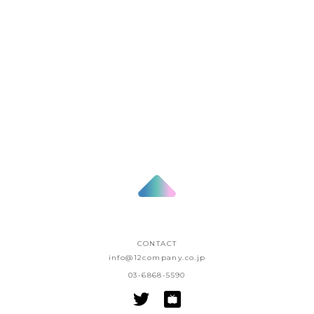
EVENT
App「Identity Ⅴ 第五人格」一周年感謝祭
出演
2019/06/30
五木 あきら
Private: ひのきお
「伊波ユリ生誕祭記念ミニ撮
おざーーん
影会」開催
App「Identity Ⅴ 第五人格」一周年感謝祭
出演
EVENT
伊波 ユリ
倉坂 くるる
天上 てんこ
冬華
App「Identity Ⅴ 第五人格」一周年感謝祭
出演
CONTACT
info@12company.co.jp
03-6868-5590