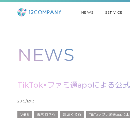
NEWS
SERVICE
NEWS
TikTok×ファミ通appによる公
2019/12/13
WEB
五木 あきら
倉坂 くるる
TikTok×ファミ通appに