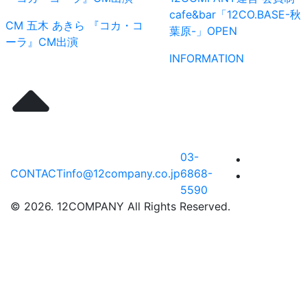
cafe&bar「12CO.BASE-秋
CM
五木 あきら
『コカ・コ
葉原-」OPEN
ーラ』CM出演
INFORMATION
03-
CONTACT
info@12company.co.jp
6868-
5590
© 2026. 12COMPANY All Rights Reserved.