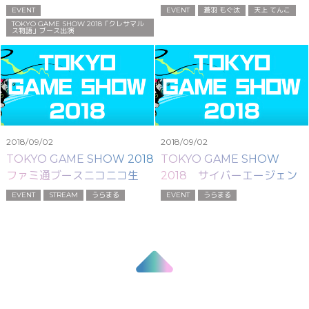
ース出演
INTERCTIVE)ブース出演
EVENT
EVENT
蒼羽 もぐ汰
天上 てんこ
TOKYO GAME SHOW 2018「クレサマル
ス物語」ブース出演
2018/09/02
2018/09/02
TOKYO GAME SHOW 2018
TOKYO GAME SHOW
ファミ通ブースニコニコ生放
2018 サイバーエージェント
送出演
ブース出演
EVENT
STREAM
うらまる
EVENT
うらまる