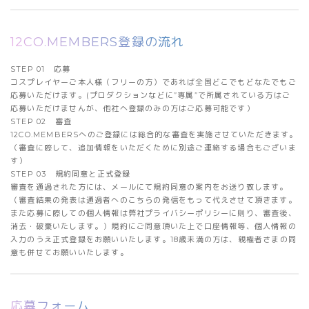
12CO.MEMBERS登録の流れ
STEP 01 応募
コスプレイヤーご本人様（フリーの方）であれば全国どこでもどなたでもご
応募いただけます。(プロダクションなどに”専属”で所属されている方はご
応募いただけませんが、他社へ登録のみの方はご応募可能です）
STEP 02 審査
12CO.MEMBERSへのご登録には総合的な審査を実施させていただきます。
（審査に際して、追加情報をいただくために別途ご連絡する場合もございま
す）
STEP 03 規約同意と正式登録
審査を通過された方には、メールにて規約同意の案内をお送り致します。
（審査結果の発表は通過者へのこちらの発信をもって代えさせて頂きます。
また応募に際しての個人情報は弊社プライバシーポリシーに則り、審査後、
消去・破棄いたします。）規約にご同意頂いた上で口座情報等、個人情報の
入力のうえ正式登録をお願いいたします。18歳未満の方は、親権者さまの同
意も併せてお願いいたします。
応募フォーム