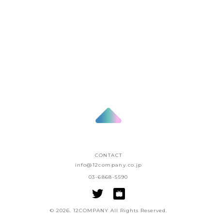
2020/06/25
au Wowma!「お買い物を楽
しく!ライブTV」出演
STREAM
うらまる
CONTACT
info@12company.co.jp
03-6868-5590
© 2026. 12COMPANY All Rights Reserved.