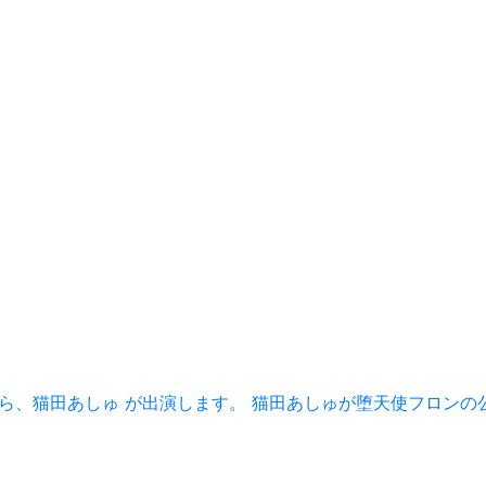
五木あきら、猫田あしゅ が出演します。 猫田あしゅが堕天使フロ