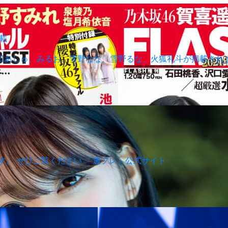
掲載
号 に猫田あしゅ、みるお、雪野なな、雪野るな、火狐礼斗が掲載
ます。 ぜひご覧ください 「週プレ」公式サイト