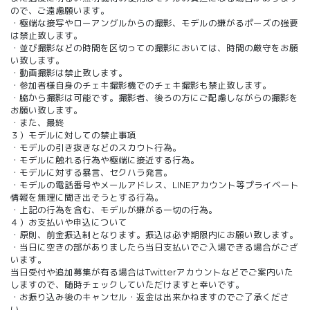
ので、ご遠慮願います。
・極端な接写やローアングルからの撮影、モデルの嫌がるポーズの強要
は禁止致します。
・並び撮影などの時間を区切っての撮影においては、時間の厳守をお願
い致します。
・動画撮影は禁止致します。
・参加者様自身のチェキ撮影機でのチェキ撮影も禁止致します。
・脇から撮影は可能です。撮影者、後ろの方にご配慮しながらの撮影を
お願い致します。
・また、最終
３）モデルに対しての禁止事項
・モデルの引き抜きなどのスカウト行為。
・モデルに触れる行為や極端に接近する行為。
・モデルに対する暴言、セクハラ発言。
・モデルの電話番号やメールアドレス、LINEアカウント等プライベート
情報を無理に聞き出そうとする行為。
・上記の行為を含む、モデルが嫌がる一切の行為。
４）お支払いや申込について
・原則、前金振込制となります。振込は必ず期限内にお願い致します。
・当日に空きの部がありましたら当日支払いでご入場できる場合がござ
います。
当日受付や追加募集が有る場合はTwitterアカウントなどでご案内いた
しますので、随時チェックしていただけますと幸いです。
・お振り込み後のキャンセル・返金は出来かねますのでご了承くださ
い。