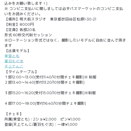
込みをお願い致します！)
※ コンビニ支払いに関しましては必ずパスマーケットのコンビニ支払
いをお読みください。
【場所】明大前スタジオ 東京都世田谷区松原1-30-21
【料金】8000円
【定員】各部20名
形式:60秒交代制セッション
※ローテーション形式ではなく、撮影したいモデルに自由に並んで頂き
ます
【出演モデル】
東堂とも
蒼羽もぐ汰
天上てんこ
【タイムテーブル】
１部12:00～13:00(受付11:40/10分間チェキ撮影)※ 制服
２部13:40～14:40(受付13:20/10分間チェキ撮影)
３部15:20～16:20(受付15:00/10分間チェキ撮影)※制服
４部17:00～18:00(受付16:40/10分間チェキ撮影)
【チェキ】
所属(東堂とも)：2ショ¥2,000 ピン¥1,000
登録(天上てんこ/蒼羽もぐ汰)：一律¥1,000