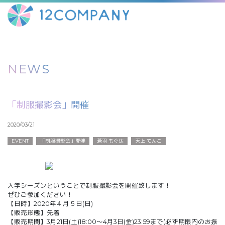
NEWS
「制服撮影会」開催
2020/03/21
EVENT
「制服撮影会」開催
蒼羽 もぐ汰
天上 てんこ
入学シーズンということで制服撮影会を開催致します！
ぜひご参加ください！
【日時】2020年４月５日(日)
【販売形態】先着
【販売期間】3月21日(土)18:00～4月3日(金)23:59まで(必ず期限内のお振