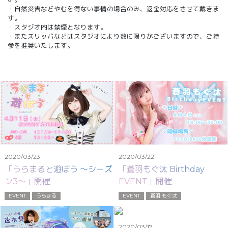
・自然災害などやむを得ない事情の場合のみ、返金対応をさせて戴きま
す。
・スタジオ内は禁煙となります。
・またスリッパなどはスタジオにより数に限りがございますので、ご持
参を推奨いたします。
2020/03/23
2020/03/22
「うらまると遊ぼう 〜シーズ
「蒼羽もぐ汰 Birthday
ン3〜」開催
EVENT」開催
EVENT
うらまる
EVENT
蒼羽 もぐ汰
2020/03/17