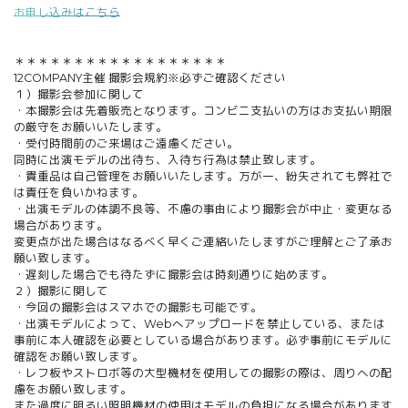
お申し込みはこちら
＊＊＊＊＊＊＊＊＊＊＊＊＊＊＊＊＊＊
12COMPANY主催 撮影会規約※必ずご確認ください
１）撮影会参加に関して
・本撮影会は先着販売となります。コンビニ支払いの方はお支払い期限
の厳守をお願いいたします。
・受付時間前のご来場はご遠慮ください。
同時に出演モデルの出待ち、入待ち行為は禁止致します。
・貴重品は自己管理をお願いいたします。万が一、紛失されても弊社で
は責任を負いかねます。
・出演モデルの体調不良等、不慮の事由により撮影会が中止・変更なる
場合があります。
変更点が出た場合はなるべく早くご連絡いたしますがご理解とご了承お
願い致します。
・遅刻した場合でも待たずに撮影会は時刻通りに始めます。
２）撮影に関して
・今回の撮影会はスマホでの撮影も可能です。
・出演モデルによって、Webへアップロードを禁止している、または
事前に本人確認を必要としている場合があります。必ず事前にモデルに
確認をお願い致します。
・レフ板やストロボ等の大型機材を使用しての撮影の際は、周りへの配
慮をお願い致します。
また過度に明るい照明機材の使用はモデルの負担になる場合があります