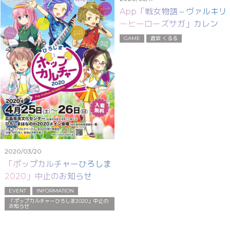
App「戦女物語 – ヴァルキリ
ーヒーローズサガ」カレン・
コネリー役声優起用
GAME
倉坂 くるる
2020/03/20
「ポップカルチャーひろしま
2020」中止のお知らせ
EVENT
INFORMATION
「ポップカルチャーひろしま2020」中止の
お知らせ