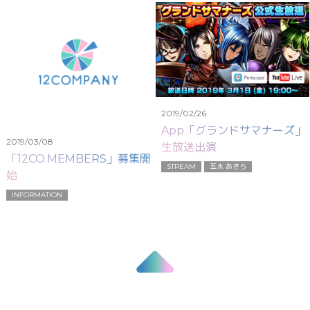
2019/02/26
App「グランドサマナーズ」
2019/03/08
生放送出演
「12CO.MEMBERS」募集開
STREAM
五木 あきら
始
INFORMATION