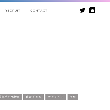
RECRUIT
CONTACT
」一周年感謝祭出演
倉坂 くるる
天上 てんこ
冬華