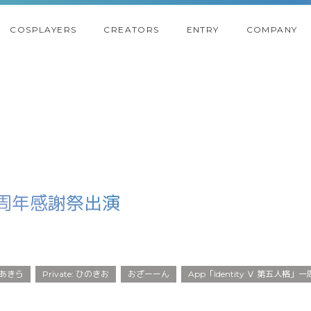
COSPLAYERS
CREATORS
ENTRY
COMPANY
」一周年感謝祭出演
 あきら
Private: ひのきお
おざーーん
App「Identity Ⅴ 第五人格