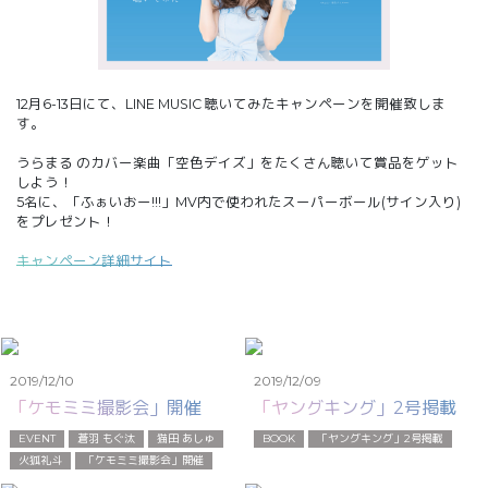
12月6-13日にて、LINE MUSIC 聴いてみたキャンペーンを開催致しま
す。
うらまる のカバー楽曲「空色デイズ」をたくさん聴いて賞品をゲット
しよう！
5名に、「ふぁいおー!!!」MV内で使われたスーパーボール(サイン入り)
をプレゼント！
キャンペーン詳細サイト
2019/12/10
2019/12/09
「ケモミミ撮影会」開催
「ヤングキング」2号掲載
EVENT
蒼羽 もぐ汰
猫田 あしゅ
BOOK
「ヤングキング」2号掲載
火狐礼斗
「ケモミミ撮影会」開催