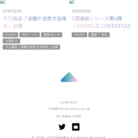
2019/12/05
2019/12/05
大三国志「追憶の金色大忘年
5週連続リリース第4弾
会」出演
「MIRACLE CHEERFUL!!」
配信開始
EVENT
おざーーん
猫田 あしゅ
MUSIC
倉坂 くるる
火狐礼斗
大三国志「追憶の金色大忘年会」出演
CONTACT
info@12company.co.jp
03-6868-5590
© 2026. 12COMPANY All Rights Reserved.