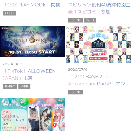
「COSPLAY MODE」掲載
スピリッツ創刊40周年特別企
画「スピコミ」参加
BOOK
EVENT
WEB
2020/10/23
2020/07/19
「TikTok HALLOWEEN
「12CO.BASE 2nd
JAPAN」出演
Anniversary Party!!」オンラ
EVENT
WEB
イン生配信開催変更のお知ら
EVENT
せ