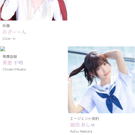
所属
おざーーん
Oza--n
専属登録
美里 千明
Chiaki Misato
エージェント契約
猫田 あしゅ
Ashu Nekota