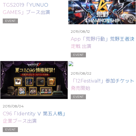
TGS2019「YUNUO
GAMES」ブース出演
EVENT
2019/08/12
App「荒野行動」荒野王者決
定戦 出演
EVENT
2019/08/02
「12Festival!!」参加チケット
発売開始
EVENT
2019/08/04
C96「Identity Ⅴ 第五人格」
企業ブース出演
EVENT