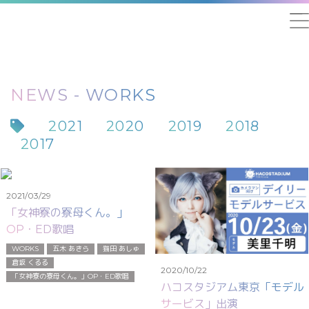
NEWS - WORKS
2021
2020
2019
2018
2017
2021/03/29
「女神寮の寮母くん。」
OP・ED歌唱
WORKS
五木 あきら
猫田 あしゅ
倉坂 くるる
2020/10/22
「女神寮の寮母くん。」OP・ED歌唱
ハコスタジアム東京「モデル
サービス」出演