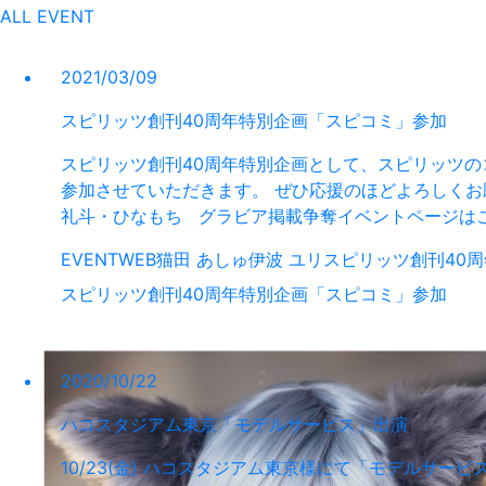
ALL
EVENT
2021/03/09
スピリッツ創刊40周年特別企画「スピコミ」参加
スピリッツ創刊40周年特別企画として、スピリッツのコ
参加させていただきます。 ぜひ応援のほどよろしくお
礼斗・ひなもち グラビア掲載争奪イベントページはこちら▽ https
EVENT
WEB
猫田 あしゅ
伊波 ユリ
スピリッツ創刊40
スピリッツ創刊40周年特別企画「スピコミ」参加
2020/10/22
ハコスタジアム東京「モデルサービス」出演
10/23(金) ハコスタジアム東京様にて「モデルサー