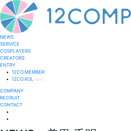
NEWS
SERVICE
COSPLAYERS
CREATORS
ENTRY
12CO.MEMBER
12CO.KOL
NEW!
COMPANY
RECRUIT
CONTACT