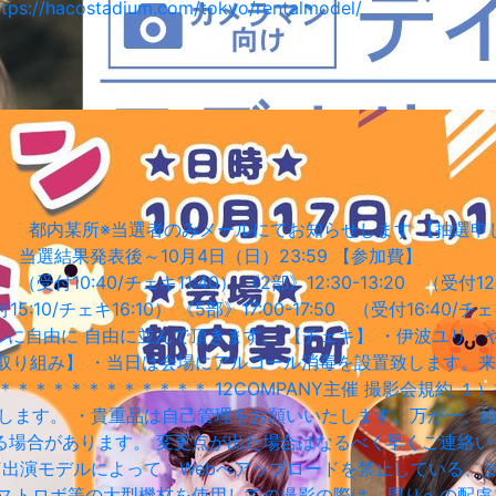
ostadium.com/tokyo/rentalmodel/
当選者のみメールにてお知らせします 【抽選申し込み期間】９
果発表後～10月4日（日）23:59 【参加費】 800
受付10:40/チェキ11:40） 《2部》12:30-13:20 （受付12:1
付15:10/チェキ16:10） 《5部》17:00-17:50 （受付16:
自由に 自由に並んで頂きます。 【チェキ】 ・伊波ユリ・やもは
ての取り組み】 ・当日は会場にアルコール消毒を設置致します
＊＊＊＊＊＊＊＊＊＊＊ 12COMPANY主催 撮影会規約 
します。 ・貴重品は自己管理をお願いいたします。万が一、
る場合があります。 変更点が出た場合はなるべく早くご連絡い
・出演モデルによって、Webへアップロードを禁止している、
やストロボ等の大型機材を使用しての撮影の際は、周りへの配慮