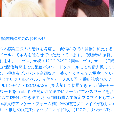
オンライン生配信開催変更のお知らせ
ナウイルス感染症拡大の恐れを考慮し、配信のみでの開催に変更す
メールにて案内を送らせていただいています。 視聴券の振替、
。 *:ﾟ+｡.☆祝！12CO.BASE 2周年！*:ﾟ+｡.☆.
配信時間までに配信パスワードをメールにてお伝え致します。 【
、 視聴者プレゼント企画など！盛りだくさんでご用意しています
券（オリジナルノベルティ付き） 6,000円 ・番組視聴パ
ルTシャツ ・12CO.BASE（実店舗）で使用できる1時間チャ
番組視聴パスワードを当日、配信開始時間までにメールにてパスワー
ンダムで1枚付いてきます さらに同時購入で確定ブロマイドもプレ
枚 ※購入時アンケートフォーム欄に誰の確定ブロマイドが欲しい
典》 ・推しの限定Tシャツブロマイド1枚 （12COオリジナル