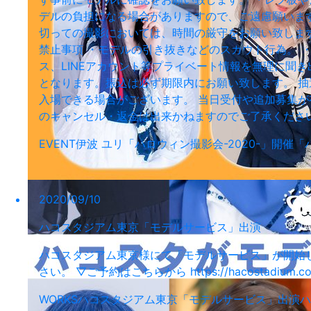
デルの負担になる場合がありますので、ご遠慮願いま
切っての撮影においては、時間の厳守をお願い致します
禁止事項 ・モデルの引き抜きなどのスカウト行為。 
ス、LINEアカウント等プライベート情報を無理に聞
となります。振込は必ず期限内にお願い致します。 
入場できる場合がございます。 当日受付や追加募集が有
のキャンセル・返金は出来かねますのでご了承くださ
EVENT
伊波 ユリ
「ハロウィン撮影会-2020-」開催
「
2020/09/10
ハコスタジアム東京「モデルサービス」出演
ハコスタジアム東京様にて「モデルサービス」が開始し
さい。 ▽ご予約はこちらから https://hacostadium.com/
WORKS
ハコスタジアム東京「モデルサービス」出演
ハ