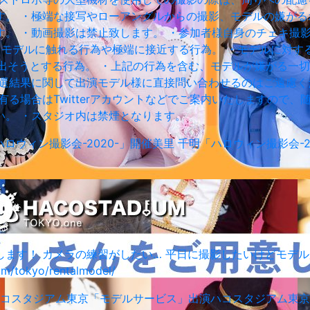
す。 ・極端な接写やローアングルからの撮影、モデルの嫌がる
。 ・動画撮影は禁止致します。 ・参加者様自身のチェキ撮
・モデルに触れる行為や極端に接近する行為。 ・モデルに対す
き出そうとする行為。 ・上記の行為を含む、モデルが嫌がる一切
抽選結果に関して出演モデル様に直接問い合わせるのはご遠慮く
る場合はTwitterアカウントなどでご案内いたしますので
い。 ・スタジオ内は禁煙となります。
ハロウィン撮影会-2020-」開催
美里 千明
「ハロウィン撮影会-2
ます！ カメラの練習がしたい… 平日に撮影したいけどモデル
tokyo/rentalmodel/
コスタジアム東京「モデルサービス」出演
ハコスタジアム東京