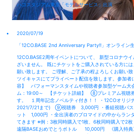
ハコスタジアム東京「モデルサービス」出演
2020/07/19
「12CO.BASE 2nd Anniversary Party!!」
12CO.BASE2周年イベントについて、 新型コロ
ざいません。 既にチケットをご購入されている方には
願い致します。 ご理解、ご了承の程よろしくお願い致します
ツイキャスにてプライベート配信を致します。参加者には
容】 パフォーマンスタイムや視聴者参加型ゲーム大会
ム：19:00～ 【チケット詳細】 ⑧プレミアム視聴
す。 １周年記念ノベルティ付き！！ ・12COオリジナ
2021/7/21まで) ⑨視聴券 3,000円 ・
ット 1,000円 ・全出演者のブロマイドの中からラ
てきます ※例：3枚同時購入で1枚、6枚同時購入で2
遠隔BASEおめでとうボトル 10,000円 《購入特