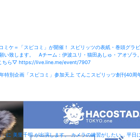
ミケ＝「スピコミ」が開催！ スピリッツの表紙・巻頭グラビア掲載
願い致します。 Aチーム：伊波ユリ・猫田あしゅ・アオゾラ。
://live.line.me/event/7907
周年特別企画「スピコミ」参加
天上 てんこ
スピリッツ創刊40周
ビス」に 美里千明 が出演します。 カメラの練習がしたい… 