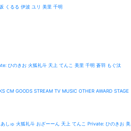
坂 くるる
伊波 ユリ
美里 千明
vate: ひのきお
火狐礼斗
天上 てんこ
美里 千明
蒼羽 もぐ汰
KS
CM
GOODS
STREAM
TV
MUSIC
OTHER
AWARD
STAGE
 あしゅ
火狐礼斗
おざーーん
天上 てんこ
Private: ひのきお
美