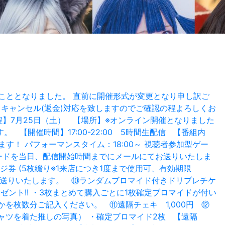
ることとなりました。 直前に開催形式が変更となり申し訳ご
キャンセル(返金)対応を致しますのでご確認の程よろしくお
 【日程】7月25日（土） 【場所】※オンライン開催となりました
開催時間】17:00-22:00 5時間生配信 【番組内
！ パフォーマンスタイム：18:00～ 視聴者参加型ゲー
スワードを当日、配信開始時間までにメールにてお送りいたしま
ージ券 (5枚綴り※1来店につき1度まで使用可、有効期限
ドをお送りいたします。 ⑩ランダムブロマイド付きドリプレチケ
ゼント!! ・3枚まとめて購入ごとに1枚確定ブロマイドが付い
かを枚数分ご記入ください。 ⑪遠隔チェキ 1,000円 ⑫
Tシャツを着た推しの写真） ・確定ブロマイド2枚 【遠隔