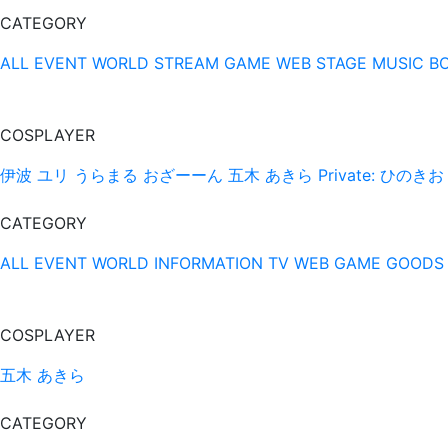
CATEGORY
ALL
EVENT
WORLD
STREAM
GAME
WEB
STAGE
MUSIC
B
COSPLAYER
伊波 ユリ
うらまる
おざーーん
五木 あきら
Private: ひのきお
CATEGORY
ALL
EVENT
WORLD
INFORMATION
TV
WEB
GAME
GOODS
COSPLAYER
五木 あきら
CATEGORY