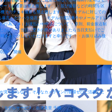
ポーズの強要は禁止致します。 ・並び撮影などの時間を区
影機でのチェキ撮影も禁止致します。 ３）モデルに対しての
る暴言、セクハラ発言。 ・モデルの電話番号やメールアドレ
の行為。 ４）お支払いや申込について ・原則、前金振込制
ださい。 ・当日に空きの部がありましたら当日支払いでご
、随時チェックしていただけますと幸いです。 ・お振り込み後
020-」開催
が見つからない… そんなカメラマンの皆様ぜひご活用くだ
「モデルサービス」出演
美里 千明