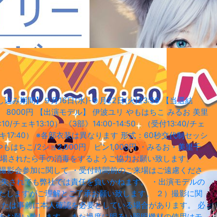
月16日(水)-９月22日(火)23:59 【当選結
0円 【出演モデル】 伊波ユリ やもはちこ みるお 美里
0/チェキ13:10） 《3部》14:00-14:50 （受付13:40/チェ
40/チェキ17:40） ※各部衣装は異なります 形式：60秒交代制セッシ
ちこ/2ショ2,000円 ピン1,000円 ・みるお・美里千
。来場されたら手の消毒をするようご協力お願い致します。 ・
１）撮影会参加に関して ・受付時間前のご来場はご遠慮くださ
紛失されても弊社では責任を負いかねます。 ・出演モデルの
たしますがご理解とご了承お願い致します。 ２）撮影に関
または事前に本人確認を必要としている場合があります。 必
をお願い致します。 また過度に明るい照明機材の使用はモ