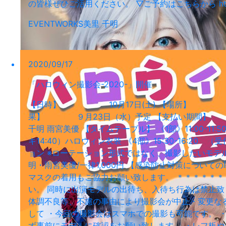
の皆様ぜひご活用ください。 ▽ご予約はこちらから https://hac
EVENT
WORKS
美里 千明
2020/09/17
「ハロウィン撮影会-2020-」開催
【日時】 10月17日(土) 【場所】 都内某所※
果】 ９月23日（水）予定 【支払い期間】 当選結
千明 雨宮美優 【タイムテーブル】 《1部》11:00-11:50 （
キ14:40）ハロウィン衣装 《4部》15:30-16:20 （受
ョン ※ローテーション形式ではなく、撮影したいモデルに
明・雨宮美優/一律1,000円 【感染防止対策につい
マスクの着用もご協力お願い致します。 ＊＊＊＊＊＊＊
い。 同時に出演モデルの出待ち、入待ち行為は禁止致
体調不良等、不慮の事由により撮影会が中止・変更な
して ・今回の撮影会はスマホでの撮影も可能です。 
ず事前にモデルに確認をお願い致します。 ・レフ板