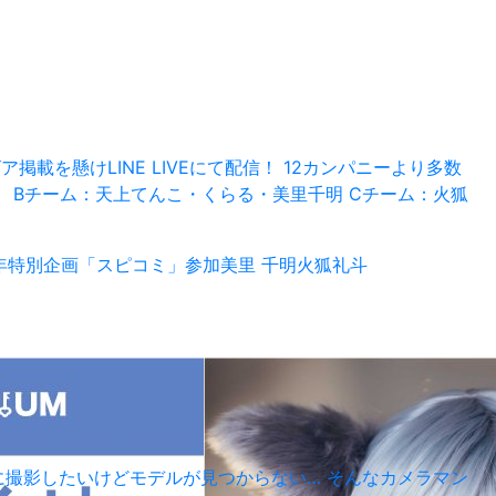
を懸けLINE LIVEにて配信！ 12カンパニーより多数
 Bチーム：天上てんこ・くらる・美里千明 Cチーム：火狐
年特別企画「スピコミ」参加
美里 千明
火狐礼斗
平日に撮影したいけどモデルが見つからない… そんなカメラマン