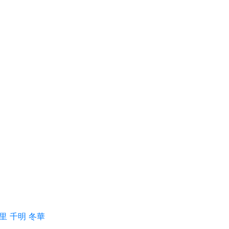
里 千明
冬華