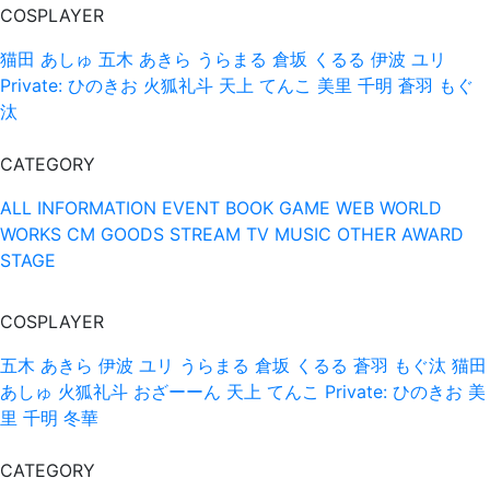
COSPLAYER
猫田 あしゅ
五木 あきら
うらまる
倉坂 くるる
伊波 ユリ
Private: ひのきお
火狐礼斗
天上 てんこ
美里 千明
蒼羽 もぐ
汰
CATEGORY
ALL
INFORMATION
EVENT
BOOK
GAME
WEB
WORLD
WORKS
CM
GOODS
STREAM
TV
MUSIC
OTHER
AWARD
STAGE
COSPLAYER
五木 あきら
伊波 ユリ
うらまる
倉坂 くるる
蒼羽 もぐ汰
猫田
あしゅ
火狐礼斗
おざーーん
天上 てんこ
Private: ひのきお
美
里 千明
冬華
CATEGORY