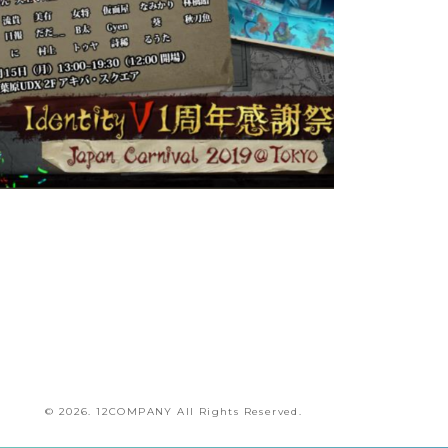
EVENT
蒼羽 もぐ汰
EVENT
TGS2019「YUNUO GAMES」ブース出演
App「荒野
TGS2019「YUNUO GAMES」ブース出演
冬華
冬華
App「荒野
TGS2019「YUNUO GAMES」ブース出演
猫田 あしゅ
EVENT
© 2026. 12COMPANY All Rights Reserved.
App「Identity Ⅴ 第五人格」一周年感謝祭出
演
INFORMAT